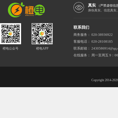
真实
（严禁虚假信
身份真实、信息真实
联系我们
商务服务：
020-38936922
客服电话：
020-28108185
联系邮箱：
2430586914@qq.
橙电公众号
橙电APP
在线服务：
周一至周五 9：00
Copyright 201