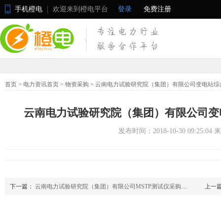
手机橙电
欢迎来到橙电平台
登录
免费注册
首页
>
电力资讯首页
>
物资采购
>
云南电力试验研究院（集团）有限公司变电站综
云南电力试验研究院（集团）有限公司变
发布时间：2018-10-30 09:25:
下一篇：
云南电力试验研究院（集团）有限公司MSTP测试仪采购公告
上一