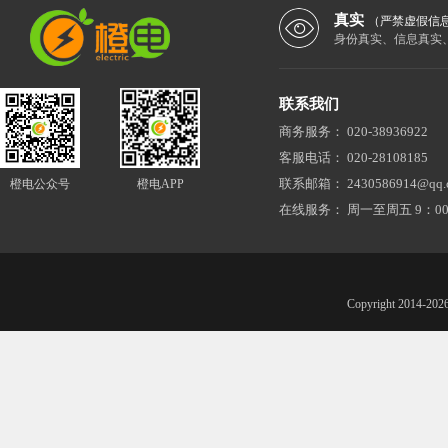
真实
（严禁虚假信
身份真实、信息真实
联系我们
商务服务：
020-38936922
客服电话：
020-28108185
联系邮箱：
2430586914@qq.
橙电公众号
橙电APP
在线服务：
周一至周五 9：00
Copyright 201