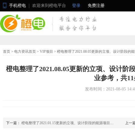
手机橙电
欢迎来到橙电平台
登录
免费注册
首页
>
电力资讯首页
>
VIP项目
>
橙电整理了2021.08.05更新的立项、设计阶
橙电整理了2021.08.05更新的立项、设
业参考，共1
发布时间：2021-08-05 14:
下一篇：
橙电整理了2021.01.15更新的立项、设计阶段的能源项目信息汇总，供各电力企业参考，共14条。
上一