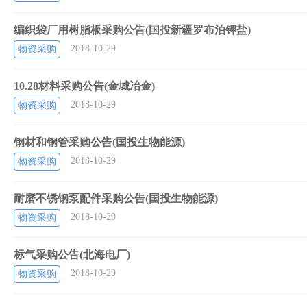
编织袋厂用树脂板采购公告(国投新疆罗布泊钾盐)
2018-10-29
物资采购
10.28材料采购公告(金城冶金)
2018-10-29
物资采购
钢材和钢管采购公告(国投生物能源)
2018-10-29
物资采购
耐磨不锈钢泵配件采购公告(国投生物能源)
2018-10-29
物资采购
标气采购公告(北海电厂)
2018-10-29
物资采购