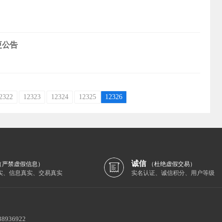
更公告
2322
12323
12324
12325
12326
诚信
（严禁虚假信息）
（杜绝虚假交易）
实、信息真实、交易真实
实名认证、诚信积分、用户等级
38936922